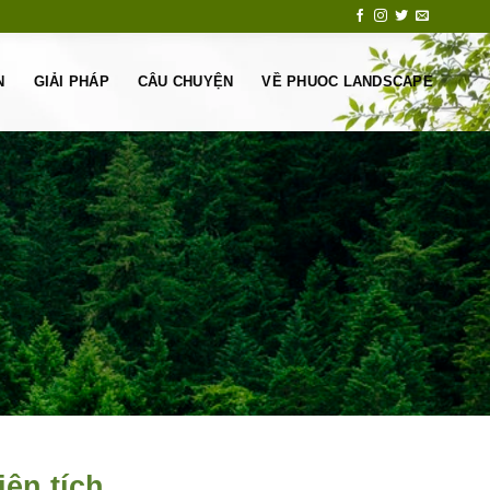
N
GIẢI PHÁP
CÂU CHUYỆN
VỀ PHUOC LANDSCAPE
ện tích