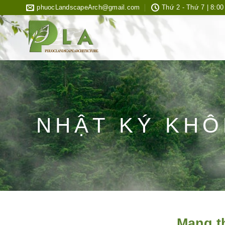
Bỏ
phuocLandscapeArch@gmail.com
Thứ 2 - Thứ 7 | 8:00
qua
nội
dung
NHẬT KÝ KHÔ
Mang t