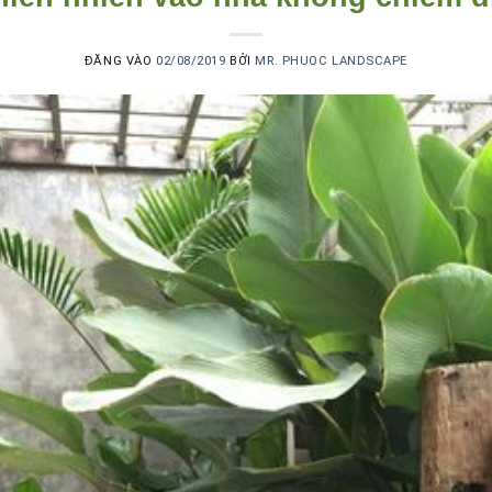
ĐĂNG VÀO
02/08/2019
BỞI
MR. PHUOC LANDSCAPE