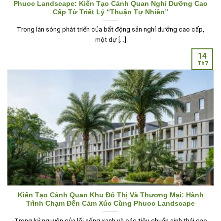
Phuoc Landscape: Kiến Tạo Cảnh Quan Nghỉ Dưỡng Cao
Cấp Từ Triết Lý “Thuận Tự Nhiên”
Trong làn sóng phát triển của bất động sản nghỉ dưỡng cao cấp,
một dự [...]
14
Th7
Kiến Tạo Cảnh Quan Khu Đô Thị Và Thương Mại: Hành
Trình Chạm Đến Cảm Xúc Cùng Phuoc Landscape
Trong kỷ nguyên của lối sống xanh và các tiêu chuẩn sinh thái cao