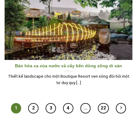
Bản hòa ca của nước và cây bên dòng sông di sản
Thiết kế landscape cho một Boutique Resort ven sông đòi hỏi một
tư duy quy [...]
1
2
3
4
…
22