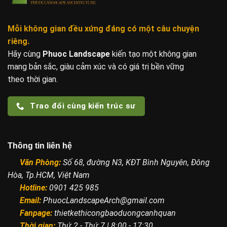
Mỗi không gian đều xứng đáng
có một câu chuyện
riêng.
Hãy cùng
Phuoc Landscape
kiến tạo một không gian
mang bản sắc, giàu cảm xúc và có giá trị bền vững
theo thời gian.
Trao đổi cùng kiến trúc sư
Thông tin liên hệ
Văn Phòng:
Số 68, đường N3, KĐT Bình Nguyên, Đông
Hòa, Tp.HCM, Việt Nam
Hotline:
0901 425 985
Email:
PhuocLandscapeArch@gmail.com
Fanpage:
thietkethicongbaoduongcanhquan
Thời gian:
Thứ 2 - Thứ 7 | 8:00 - 17:30