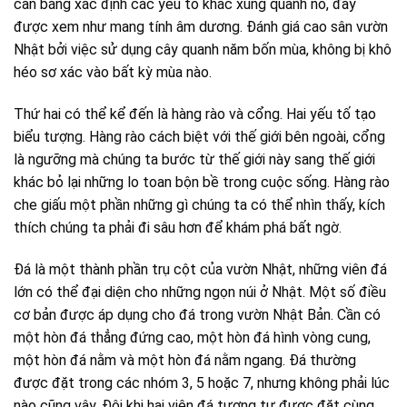
cân bằng xác định các yếu tố khác xung quanh nó, đây
được xem như mang tính âm dương. Đánh giá cao sân vườn
Nhật bởi việc sử dụng cây quanh năm bốn mùa, không bị khô
héo sơ xác vào bất kỳ mùa nào.
Thứ hai có thể kể đến là hàng rào và cổng. Hai yếu tố tạo
biểu tượng. Hàng rào cách biệt với thế giới bên ngoài, cổng
là ngưỡng mà chúng ta bước từ thế giới này sang thế giới
khác bỏ lại những lo toan bộn bề trong cuộc sống. Hàng rào
che giấu một phần những gì chúng ta có thể nhìn thấy, kích
thích chúng ta phải đi sâu hơn để khám phá bất ngờ.
Đá là một thành phần trụ cột của vườn Nhật, những viên đá
lớn có thể đại diện cho những ngọn núi ở Nhật. Một số điều
cơ bản được áp dụng cho đá trong vườn Nhật Bản. Cần có
một hòn đá thẳng đứng cao, một hòn đá hình vòng cung,
một hòn đá nằm và một hòn đá nằm ngang. Đá thường
được đặt trong các nhóm 3, 5 hoặc 7, nhưng không phải lúc
nào cũng vậy. Đôi khi hai viên đá tương tự được đặt cùng