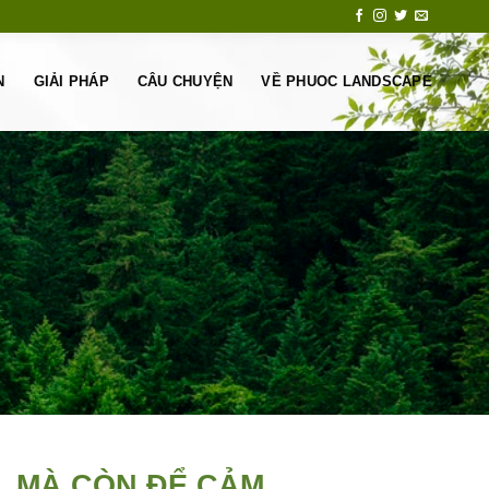
N
GIẢI PHÁP
CÂU CHUYỆN
VỀ PHUOC LANDSCAPE
, MÀ CÒN ĐỂ CẢM