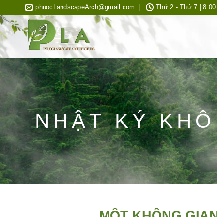
Bỏ
phuocLandscapeArch@gmail.com
Thứ 2 - Thứ 7 | 8:00
qua
nội
dung
NHẬT KÝ KHÔ
MỘT KHÔNG GIAN