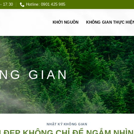
 - 17:30
Hotline: 0901 425 985
KHỞI NGUỒN
KHÔNG GIAN THỰC HIỆ
NG GIAN
NHẬT KÝ KHÔNG GIAN
 ĐẸP KHÔNG CHỈ ĐỂ NGẮM NHÌN