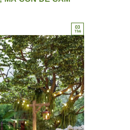
03
Th6