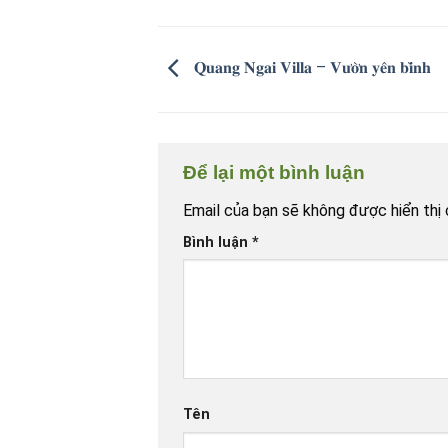
𝐐𝐮𝐚𝐧𝐠 𝐍𝐠𝐚𝐢 𝐕𝐢𝐥𝐥𝐚 – 𝐕𝐮̛𝐨̛̀𝐧 𝐲𝐞̂𝐧 𝐛𝐢̀𝐧𝐡
Để lại một bình luận
Email của bạn sẽ không được hiển thị 
Bình luận
*
Tên