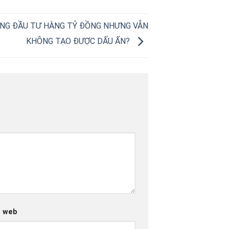
ỠNG ĐẦU TƯ HÀNG TỶ ĐỒNG NHƯNG VẪN
KHÔNG TẠO ĐƯỢC DẤU ẤN?
g web