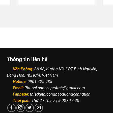
Thông tin liên hệ
Văn Phòng:
Số 68, đường N3, KĐT Bình Nguyên,
Đông Hòa, Tp.HCM, Việt Nam
Hotline:
0901 425 985
Email:
PhuocLandscapeArch@gmail.com
Fanpage:
thietkethicongbaoduongcanhquan
Thời gian:
Thứ 2 - Thứ 7 | 8:00 - 17:30