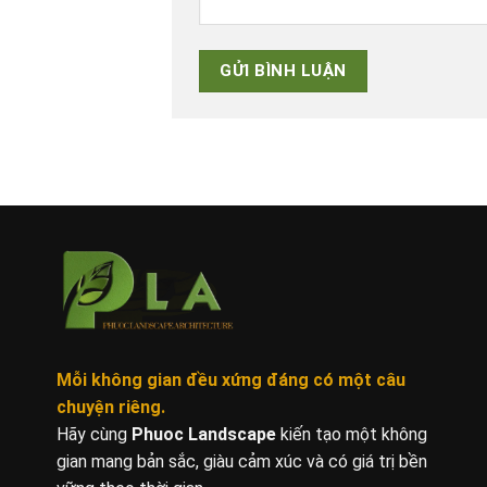
Mỗi không gian đều xứng đáng
có một câu
chuyện riêng.
Hãy cùng
Phuoc Landscape
kiến tạo một không
gian mang bản sắc, giàu cảm xúc và có giá trị bền