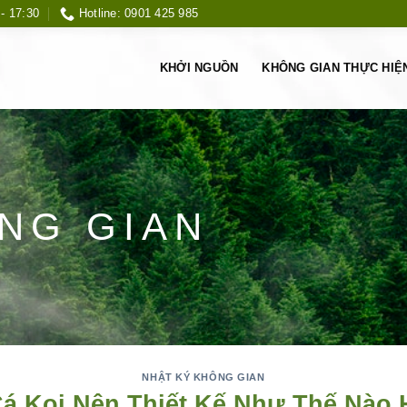
 - 17:30
Hotline: 0901 425 985
KHỞI NGUỒN
KHÔNG GIAN THỰC HIỆ
NG GIAN
NHẬT KÝ KHÔNG GIAN
á Koi Nên Thiết Kế Như Thế Nào