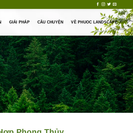
N
GIẢI PHÁP
CÂU CHUYỆN
VỀ PHUOC LANDSCAPE
 Hợp Phong Thủy