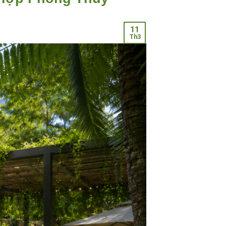
11
Th3