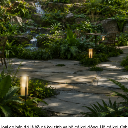
oại cơ bản đó là hồ cá koi tĩnh và hồ cá koi động. Hồ cá koi tĩ