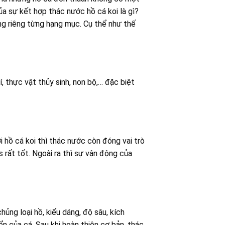
a sự kết hợp thác nước hồ cá koi là gì?
ng riêng từng hạng mục. Cụ thể như thế
, thực vật thủy sinh, non bộ,… đặc biệt
 hồ cá koi thì thác nước còn đóng vai trò
 rất tốt. Ngoài ra thì sự vận động của
ủng loại hồ, kiểu dáng, độ sâu, kích
ển của cá. Sau khi hoàn thiện cơ bản, thác