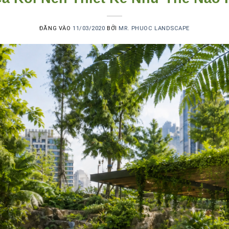
ĐĂNG VÀO
11/03/2020
BỞI
MR. PHUOC LANDSCAPE