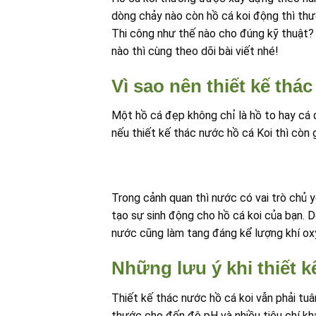
dòng chảy nào còn hồ cá koi động thì thư
Thi công như thế nào cho đúng kỹ thuật? 
nào thì cùng theo dõi bài viết nhé!
Vì sao nên thiết kế thá
Một hồ cá đẹp không chỉ là hồ to hay cá đ
nếu thiết kế thác nước hồ cá Koi thì còn 
Trong cảnh quan thì nước có vai trò chủ y
tạo sự sinh động cho hồ cá koi của bạn. D
nước cũng làm tang đáng kể lượng khí oxy
Những lưu ý khi thiết k
Thiết kế thác nước hồ cá koi vẫn phải tuâ
thước cho đến độ pH và nhiều tiêu chí khá