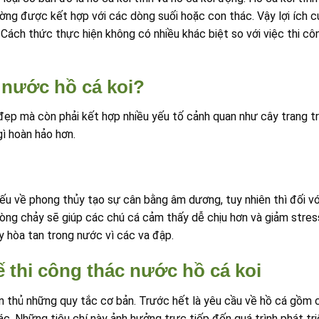
ờng được kết hợp với các dòng suối hoặc con thác. Vậy lợi ích củ
Cách thức thực hiện không có nhiều khác biệt so với việc thi cô
c nước hồ cá koi?
ẹp mà còn phải kết hợp nhiều yếu tố cảnh quan như cây trang trí
gì hoàn hảo hơn.
ếu về phong thủy tạo sự cân bằng âm dương, tuy nhiên thì đối với
òng chảy sẽ giúp các chú cá cảm thấy dễ chịu hơn và giảm stress
 hòa tan trong nước vì các va đập.
ế thi công thác nước hồ cá koi
n thủ những quy tắc cơ bản. Trước hết là yêu cầu về hồ cá gồm ch
c. Những tiêu chí này ảnh hưởng trực tiếp đến quá trình phát tri