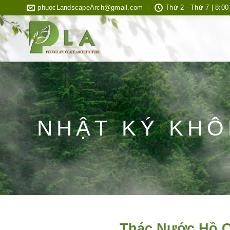
Bỏ
phuocLandscapeArch@gmail.com
Thứ 2 - Thứ 7 | 8:00
qua
nội
dung
NHẬT KÝ KHÔ
Thác Nước Hồ C