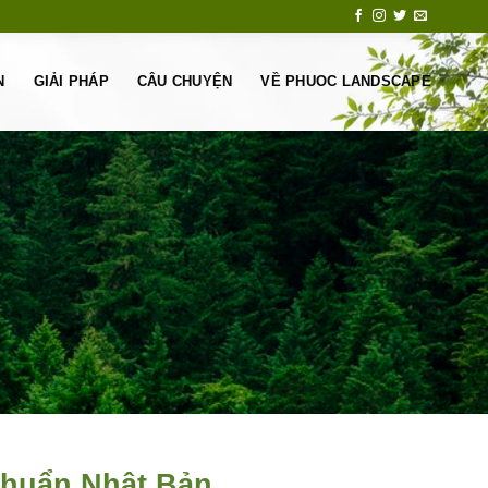
N
GIẢI PHÁP
CÂU CHUYỆN
VỀ PHUOC LANDSCAPE
chuẩn Nhật Bản