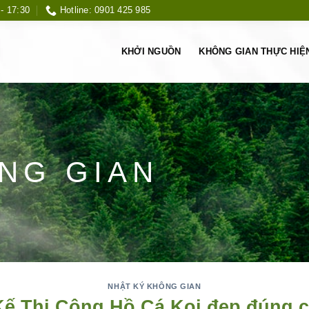
 - 17:30
Hotline: 0901 425 985
KHỞI NGUỒN
KHÔNG GIAN THỰC HIỆ
NG GIAN
NHẬT KÝ KHÔNG GIAN
Kế Thi Công Hồ Cá Koi đẹp đúng 