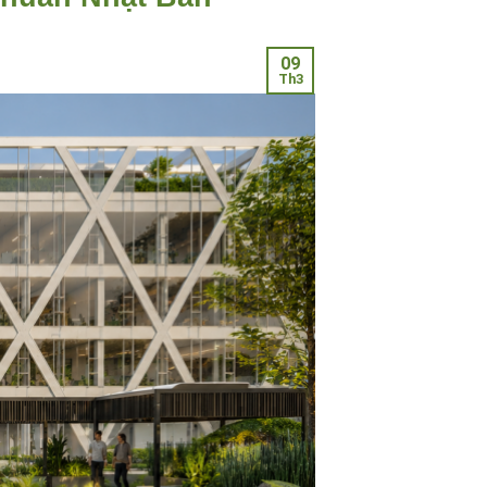
09
Th3