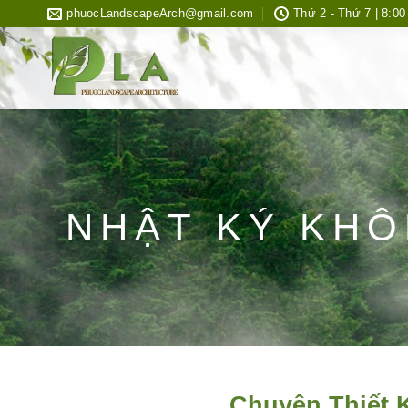
Bỏ
phuocLandscapeArch@gmail.com
Thứ 2 - Thứ 7 | 8:00
qua
nội
dung
NHẬT KÝ KHÔ
Chuyên Thiết 