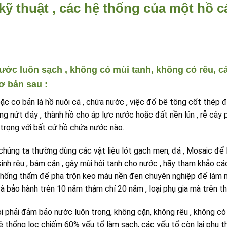
 kỹ thuật , các hệ thống của một hồ 
ước luôn sạch , không có mùi tanh, không có rêu, cá
ơ bản sau :
oặc cơ bản là hồ nuôi cá , chứa nước , việc đổ bê tông cốt thép đá
ng nứt đáy , thành hồ cho áp lực nước hoặc đất nền lún , rễ cây p
trọng với bất cứ hồ chứa nước nào.
chúng ta thường dùng các vật liệu lót gạch men, đá , Mosaic để l
inh rêu , bám cặn , gây mùi hôi tanh cho nước , hãy tham khảo cá
hống thấm để pha trộn keo màu nền đen chuyên nghiệp để làm nổi
à bảo hành trên 10 năm thậm chí 20 năm , loại phụ gia mà trên t
i phải đảm bảo nước luôn trong, không cặn, không rêu , không có 
hệ thống lọc chiếm 60% yếu tố làm sạch, các yếu tố còn lại phụ 