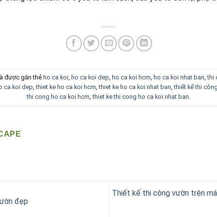
à được gắn thẻ
ho ca koi
,
ho ca koi dep
,
ho ca koi hcm
,
ho ca koi nhat ban
,
thi
ho ca koi dep
,
thiet ke ho ca koi hcm
,
thiet ke ho ca koi nhat ban
,
thiết kế thi côn
thi cong ho ca koi hcm
,
thiet ke thi cong ho ca koi nhat ban
.
CAPE
Thiết kế thi công vườn trên m
 vườn đẹp