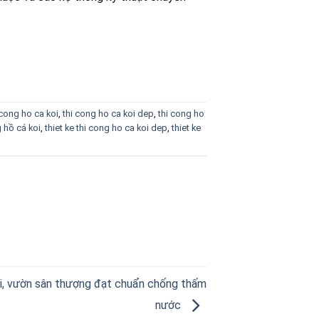
 cong ho ca koi
,
thi cong ho ca koi dep
,
thi cong ho
g hồ cá koi
,
thiet ke thi cong ho ca koi dep
,
thiet ke
ái, vườn sân thượng đạt chuẩn chống thấm
nước